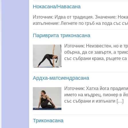
Нокасана/Навасана
Източник: Идва от традиция. Значение: Нока 
изпълнение: Легнете по гръб на пода със съ
Париврита триконасана
Източник: Неизвестен, но е 
обърна, да се завъртя, а три
със събрани крака, ръцете са
Ардха-матсиендрасана
Източник: Хатха йога прадипи
името на мъдрец, пионер в йо
със събрани и изпънати […]
Триконасана