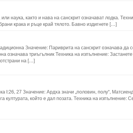
или наука, както и нава на санскрит означават лодка. Техн
брани крака и ръце край тялото. Бавно издигнете […]
традиционна Значение: Париврита на санскрит означава да с
кона означава триъгълник Техника на изпълнение: Застанете
 отстрани на […]
ка I:26, 27 Значение: Ардха значи „половин, полу“, Матсиен
га културата, който е дал позата. Техника на изпълнение: 