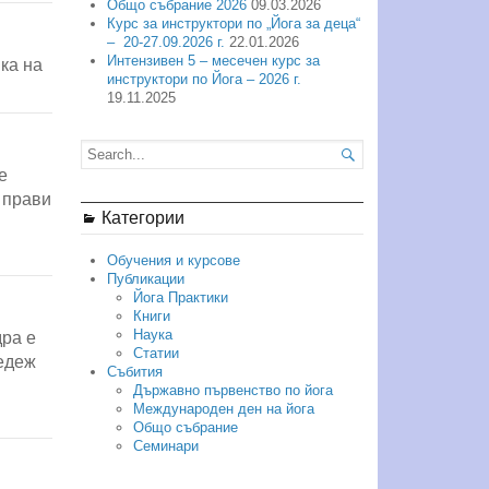
Общо събрание 2026
09.03.2026
Курс за инструктори по „Йога за деца“
– 20-27.09.2026 г.
22.01.2026
Интензивен 5 – месечен курс за
ика на
инструктори по Йога – 2026 г.
19.11.2025

е
 прави
Категории
Обучения и курсове
Публикации
Йога Практики
Книги
Наука
дра е
Статии
Седеж
Събития
Държавно първенство по йога
Международен ден на йога
Общо събрание
Семинари