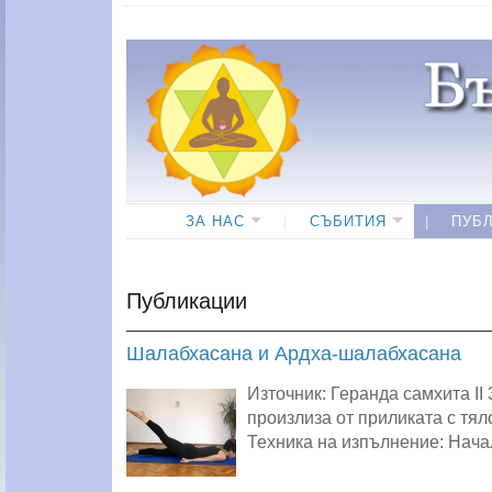
ЗА НАС
СЪБИТИЯ
ПУБ
Публикации
Шалабхасана и Ардха-шалабхасана
Източник: Геранда самхита II
произлиза от приликата с тяло
Техника на изпълнение: Нача