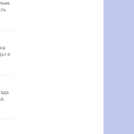
ълник
та.
 на
дът е
Тада
а,