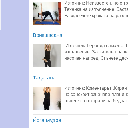
Източник: Неизвестен, но е 
Техника на изпълнение: Заста
Раздалечете краката на разст
Врикшасана
Източник: Геранда самхита I
изпълнение: Застанете прави 
насочен напред. Сгънете десн
Тадасана
Източник: Коментарът „Киран
на санскрит означава планин
ръцете са отстрани на бедрат
Йога Мудра