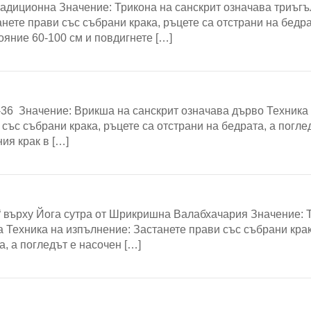
традиционна Значение: Трикона на санскрит означава триъг
нете прави със събрани крака, ръцете са отстрани на бедра
ояние 60-100 см и повдигнете […]
I-36 Значение: Врикша на санскрит означава дърво Техника
със събрани крака, ръцете са отстрани на бедрата, а погле
ия крак в […]
“ върху Йога сутра от Шрикришна Валабхачария Значение: 
а Техника на изпълнение: Застанете прави със събрани крак
а, а погледът е насочен […]