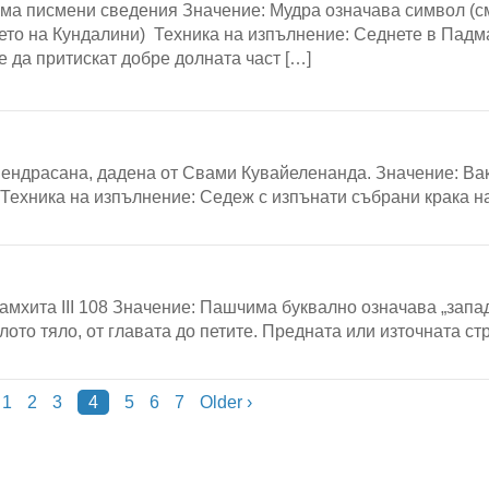
яма писмени сведения Значение: Мудра означава символ (с
ето на Кундалини) Техника на изпълнение: Седнете в Пад
те да притискат добре долната част […]
ендрасана, дадена от Свами Кувайеленанда. Значение: Ва
) Техника на изпълнение: Седеж с изпънати събрани крака 
самхита III 108 Значение: Пашчима буквално означава „запа
лото тяло, от главата до петите. Предната или източната ст
1
2
3
4
5
6
7
Older ›