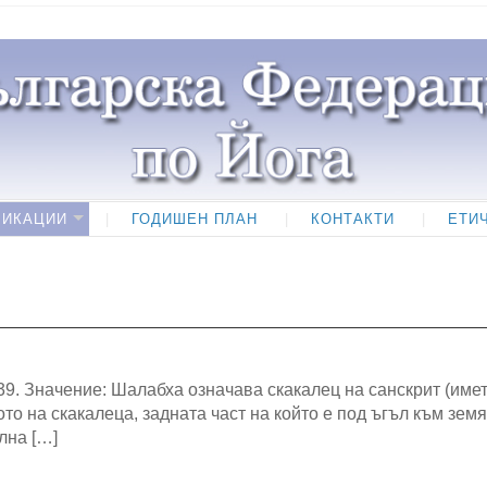
ЛИКАЦИИ
ГОДИШЕН ПЛАН
КОНТАКТИ
ЕТИ
 39. Значение: Шалабха означава скакалец на санскрит (име
то на скакалеца, задната част на който е под ъгъл към земя
лна […]