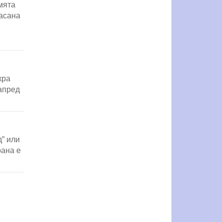
мята
масана
кра
напред
д” или
рана е