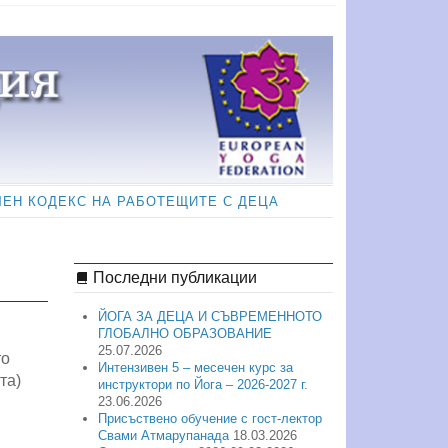
ЧЕН КОДЕКС НА РАБОТЕЩИТЕ С ДЕЦА
Последни публикации
ЙОГА ЗА ДЕЦА И СЪВРЕМЕННОТО
ГЛОБАЛНО ОБРАЗОВАНИЕ
25.07.2026
то
Интензивен 5 – месечен курс за
та)
инструктори по Йога – 2026-2027 г.
23.06.2026
Присъствено обучение с гост-лектор
Свами Атмарупанада
18.03.2026