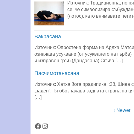
Източник: Традиционна, но н
се, че символизира събуждан
(лотос), като внимавате пети
Вакрасана
Източник: Опростена форма на Ардха Матси
означава усукване (от усукването на гърба
и изправен гръб (Дандасана) Сгъва […]
Пасчимотанасана
Източник: Хатха йога прадипика I:28, Шива 
„заден“. Тя обозначава задната страна на ця
[…]
‹ Newer
Facebook
Instagram