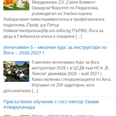
Мерджанова, СУ „Свети Климент
Охридски“Факултет по Педагогика,
ръководител на Учебно-научна
Лаборатория поекспериментална и професионална
педагогика „Проф. д-р Петър
Нойков“merdjanova@fp.uni-sofia.bg ПЪРВО, Йога за
деца в Глобалната епоха и отваряне […]
Интензивен 5 – месечен курс за инструктори по
Йога – 2026-2027 г.
5 месечен интензивен Курс за йога
инструктори 2026 г. в ЦСДК към НСА „В.
Левски“ декември 2026 – май 2027 г.
Какво включва специализацията по йога:
Изучават се 200 аудиторни, като
допълнително […]
Присъствено обучение с гост-лектор Свами
Атмарупанада