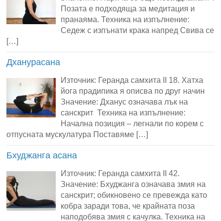
Позата е подходяща за медитация и
пранаяма. Техника на изпълнение:
Седеж с изпънати крака напред Свива се
[…]
Дханурасана
Източник: Геранда самхита II 18. Хатха
йога прадипика я описва по друг начин
Значение: Дханус означава лък на
санскрит Техника на изпълнение:
Начална позиция – легнали по корем с
отпусната мускулатура Поставяме […]
Бхуджанга асана
Източник: Геранда самхита II 42.
Значение: Бхуджанга означава змия на
санскрит; обикновено се превежда като
кобра заради това, че крайната поза
наподобява змия с качулка. Техника на