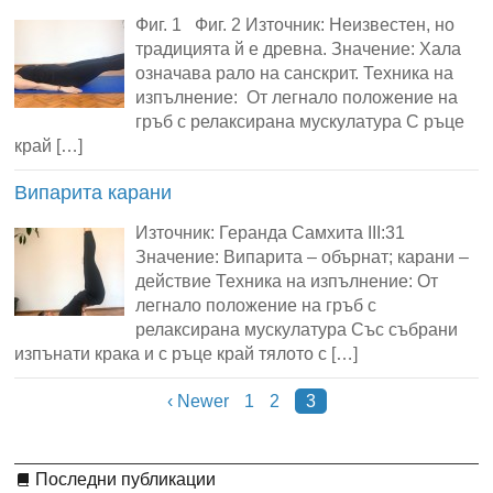
Фиг. 1 Фиг. 2 Източник: Неизвестен, но
традицията й е древна. Значение: Хала
означава рало на санскрит. Техника на
изпълнение: От легнало положение на
гръб с релаксирана мускулатура С ръце
край […]
Випарита карани
Източник: Геранда Самхита III:31
Значение: Випарита – обърнат; карани –
действие Техника на изпълнение: От
легнало положение на гръб с
релаксирана мускулатура Със събрани
изпънати крака и с ръце край тялото с […]
‹ Newer
1
2
3
Последни публикации