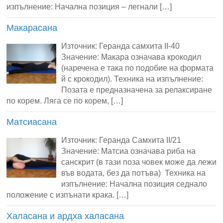
изпълнение: Начална позиция – легнали […]
Макарасана
Източник: Геранда самхита II-40
Значение: Макара означава крокодил
(наречена е така по подобие на формата
й с крокодил). Техника на изпълнение:
Позата е предназначена за релаксиране
по корем. Ляга се по корем, […]
Матсиасана
Източник: Геранда Самхита II/21
Значение: Матсиа означава риба на
санскрит (в тази поза човек може да лежи
във водата, без да потъва) Техника на
изпълнение: Начална позиция седнало
положение с изпънати крака. […]
Халасана и ардха халасана