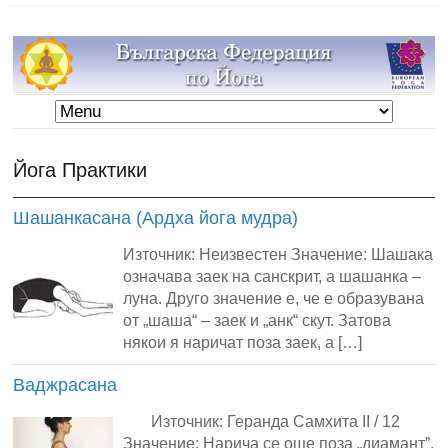
Йога Практики
Шашанкасана (Ардха йога мудра)
Източник: Неизвестен Значение: Шашака
означава заек на санскрит, а шашанка –
луна. Друго значение е, че е образувана
от „шаша“ – заек и „анк“ скут. Затова
някои я наричат поза заек, а […]
Ваджрасана
Източник: Геранда Самхита II / 12
Значение: Нарича се още поза „диамант”.