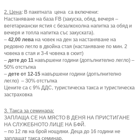
2. Цена
: В пакетната цена са включени:
Настаняване на база FB (закуска, обяд, вечеря –
вегетариански ястия с безалкохолна напитка за обяд и
вечеря и топла напитка със закуската).
–
42,00 лева
на човек на ден за настаняване на
редовно легло в двойна стая (настаняване по мин. 2
човека в стая и 3-4 човека в сюит)
–
дете до 11
навършени години (допълнително легло) –
50% отстъпка
–
дет
е от 12-15
навършени години (допълнително
легло) – 30% отстъпка
Цените са с 9% ДДС, туристическа такса и туристическа
застраховка
3. Такса за семинара:
ЗАПЛАЩА СЕ НА МЯСТО В ДЕНЯ НА ПРИСТИГАНЕ
НА СЛУЖЕБНОТО ЛИЦЕ НА БФЙ.
– по 12 лв на брой нощувки. Деца до 16 години не
заплащат такса семинар.