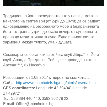
Традиционно йога последователите у нас ще могат в
началото на септември (от 2-ри до 10-ти) да се радват
едновременно на безбрежното море и безграничната
йога – от ранна утрин до късно вечер, от сутрешната
прана до медитативната луна. Една възможност за
хармония между тялото, ума и душата.
Семинарът се организира от йога клуб „Вяра“ и Йога
клуб „Ананда Проджект“. Той ще се проведе в хотел
Арсена****, к.к Несебър.
Резервации: от 1.0
8
.2017 г.
директно към хотела
Сайт –
http://www.mpmhotels.bg/eng/htmls/arsena.html
GPS coordinates:
Longitude 42.39404°; Latitude
27.42972°;
Тел: 359 884 440 440, 3592 962 78 22
E-mail: Office@mpmhotels.bg